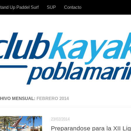
tand Up Paddel Surf
SUP
Contacto
HIVO MENSUAL:
FEBRERO 2014
23/02/2014
Preparandose para la XII L