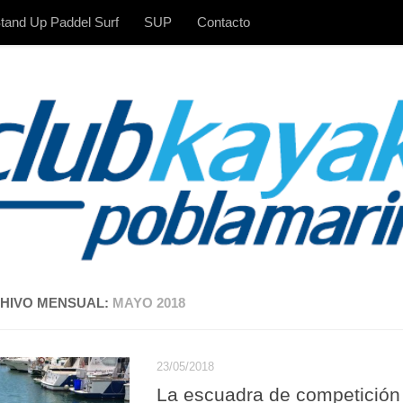
tand Up Paddel Surf
SUP
Contacto
HIVO MENSUAL:
MAYO 2018
23/05/2018
La escuadra de competición 