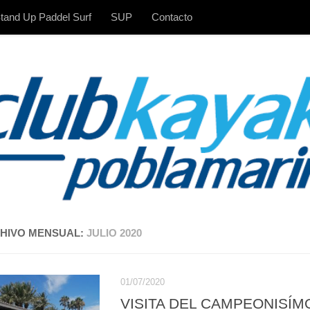
tand Up Paddel Surf
SUP
Contacto
HIVO MENSUAL:
JULIO 2020
01/07/2020
VISITA DEL CAMPEONISÍM