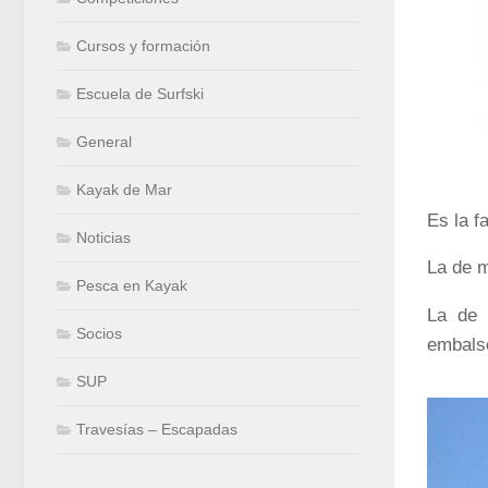
Cursos y formación
Escuela de Surfski
General
Kayak de Mar
Es la f
Noticias
La de m
Pesca en Kayak
La de 
Socios
embals
SUP
Travesías – Escapadas