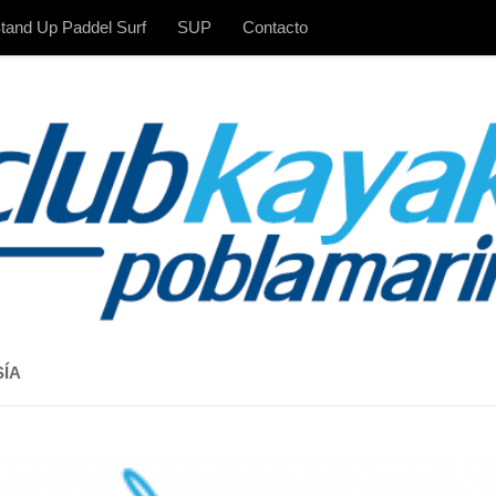
tand Up Paddel Surf
SUP
Contacto
SÍA