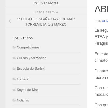
POLA 17 MAYO.
AB
HISTORIA PREVIA
1ª COPA DE ESPAÑA KAYAK DE MAR.
POR
AD
TORREVIEJA. 1-2 MARZO.
La segu
ETEA y 
CATEGORÍAS
Piragü
Competiciones
En esta
Cursos y formación
climato
Escuela de Surfski
Desarro
fueron 
General
Con rec
Kayak de Mar
modali
Noticias
Con gra