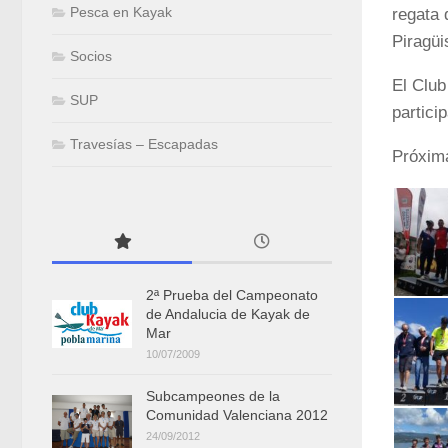
Pesca en Kayak
regata 
Piragü
Socios
El Club
SUP
partici
Travesías – Escapadas
Próxima
2ª Prueba del Campeonato
de Andalucia de Kayak de
Mar
10/07/2009
Subcampeones de la
Comunidad Valenciana 2012
24/09/2012