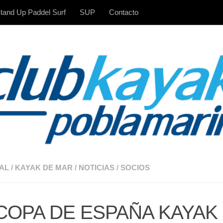
tand Up Paddel Surf
SUP
Contacto
AL
/
KAYAK DE MAR
/
NOTICIAS
/
SOCIOS
 COPA DE ESPAÑA KAYAK 