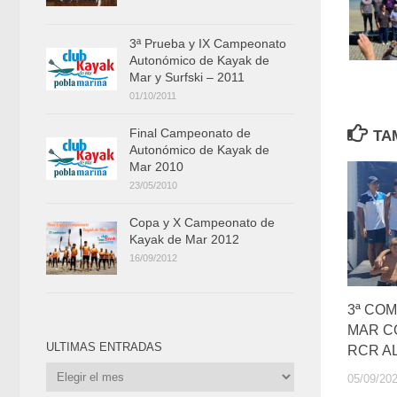
3ª Prueba y IX Campeonato
Autonómico de Kayak de
Mar y Surfski – 2011
01/10/2011
Final Campeonato de
TA
Autonómico de Kayak de
Mar 2010
23/05/2010
Copa y X Campeonato de
Kayak de Mar 2012
16/09/2012
3ª COM
MAR C
ULTIMAS ENTRADAS
RCR AL
Ultimas
05/09/20
Entradas