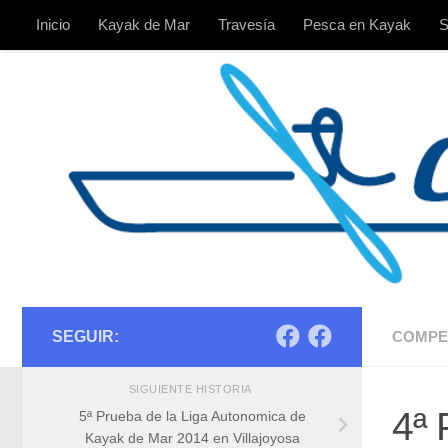
Inicio
Kayak de Mar
Travesía
Pesca en Kayak
S
Saltar al contenido
SEGUIR:
COMPE
SIGUIENTE HISTORIA
4ª 
5ª Prueba de la Liga Autonomica de
Kayak de Mar 2014 en Villajoyosa