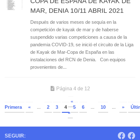
COPA DE ESPAÑA DE KAYAK DE
MAR, DENIA 10/11 ABRIL 2021
Después de varios meses de sequía en la
competición de kayak de mar y de haberse
suspendido varias competiciones a causa de la
pandemia COVID-19, se inició el circuito de la Liga
de Kayak de Mar-Copa de España en las
instalaciones del RCN de Denia. Con equipos
provenientes de...
Página 4 de 12
«
Primera
«
...
2
3
4
5
6
...
10
...
»
Últi
»
SEGUIR: