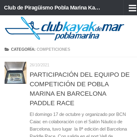
Club de Piragüismo Pobla Marina Kayak de Mar
Saltar al contenido
CATEGORÍA:
COMPETICIONES
26/10/2021
PARTICIPACIÓN DEL EQUIPO DE
COMPETICIÓN DE POBLA
MARINA EN BARCELONA
PADDLE RACE
El domingo 17 de octubre y organizado por BCN
Caiac en colaboración con el Salón Náutico de
Barcelona, tuvo lugar la 8ª edición del Barcelona
Paddle Race. Con salida en el port Vell de