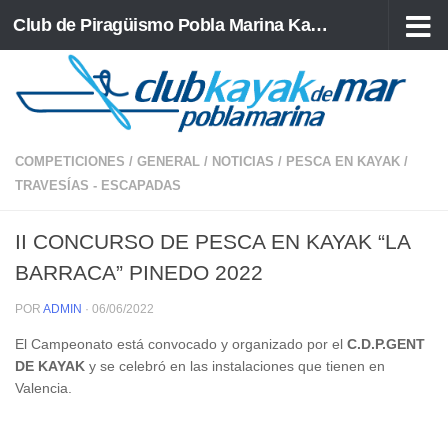
Club de Piragüismo Pobla Marina Kayak de Mar
Saltar al contenido
COMPETICIONES
/
GENERAL
/
NOTICIAS
/
PESCA EN KAYAK
/
TRAVESÍAS - ESCAPADAS
II CONCURSO DE PESCA EN KAYAK “LA
BARRACA” PINEDO 2022
POR
ADMIN
·
06/06/2022
El Campeonato está convocado y organizado por el
C.D.P.GENT
DE KAYAK
y se celebró en las instalaciones que tienen en
Valencia.