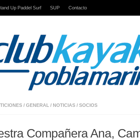
tand Up Paddel Surf
SUP
Contacto
TICIONES
/
GENERAL
/
NOTICIAS
/
SOCIOS
estra Compañera Ana, Ca