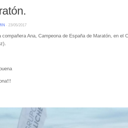
atón.
MIN
·
23/05/2017
a compañera Ana, Campeona de España de Maratón, en el 
z).
buena
na!!!