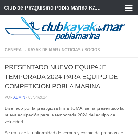
Club de Piragüismo Pobla Marina Kayak de Mar
Saltar al contenido
GENERAL
/
KAYAK DE MAR
/
NOTICIAS
/
SOCIOS
PRESENTADO NUEVO EQUIPAJE
TEMPORADA 2024 PARA EQUIPO DE
COMPETICIÓN POBLA MARINA
POR
ADMIN
·
03/04/2024
Diseñado por la prestigiosa firma JOMA, se ha presentado la
nueva equipación para la temporada 2024 del equipo de
velocidad.
Se trata de la uniformidad de verano y consta de prendas de