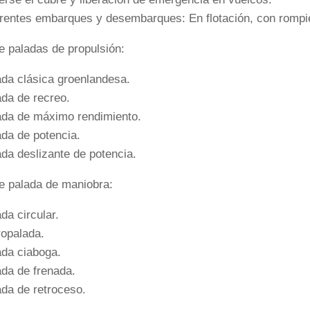
erentes embarques y desembarques: En flotación, con rompi
e paladas de propulsión:
ada clásica groenlandesa.
ada de recreo.
ada de máximo rendimiento.
ada de potencia.
ada deslizante de potencia.
e palada de maniobra:
ada circular.
ropalada.
ada ciaboga.
ada de frenada.
ada de retroceso.