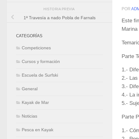
POR
AD
HISTORIA PREVIA
1ª Travesía a nado Pobla de Farnals
Este fi
Marina 
CATEGORÍAS
Temari
Competiciones
Parte T
Cursos y formación
1.- Dif
Escuela de Surfski
2.- Las
3.- Dif
General
4.- La 
Kayak de Mar
5.- Suj
Noticias
Parte P
Pesca en Kayak
1.- Cóm
2.- Pon