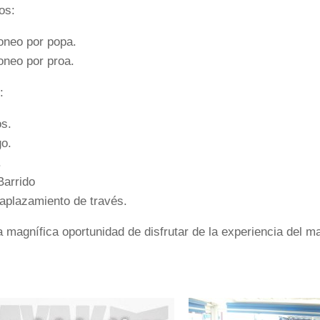
os:
oneo por popa.
oneo por proa.
:
os.
go.
.
Barrido
aplazamiento de través.
 magnífica oportunidad de disfrutar de la experiencia del m