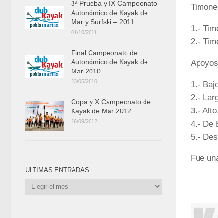
3ª Prueba y IX Campeonato
Timone
Autonómico de Kayak de
Mar y Surfski – 2011
1.- Tim
01/10/2011
2.- Tim
Final Campeonato de
Autonómico de Kayak de
Apoyos
Mar 2010
23/05/2010
1.- Baj
2.- Lar
Copa y X Campeonato de
3.- Alto
Kayak de Mar 2012
16/09/2012
4.- De 
5.- Des
Fue una
ULTIMAS ENTRADAS
Ultimas
Entradas