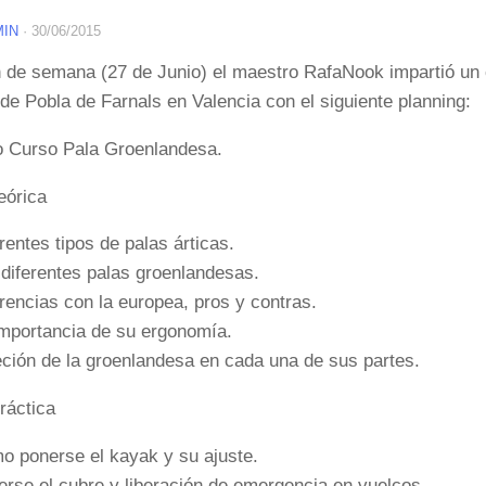
MIN
·
30/06/2015
n de semana (27 de Junio) el maestro RafaNook impartió un 
de Pobla de Farnals en Valencia con el siguiente planning:
o Curso Pala Groenlandesa.
eórica
erentes tipos de palas árticas.
 diferentes palas groenlandesas.
erencias con la europea, pros y contras.
importancia de su ergonomía.
eción de la groenlandesa en cada una de sus partes.
ráctica
o ponerse el kayak y su ajuste.
erse el cubre y liberación de emergencia en vuelcos.