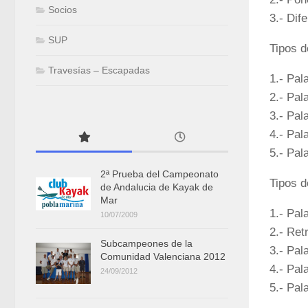
Socios
3.- Dif
SUP
Tipos d
Travesías – Escapadas
1.- Pal
2.- Pal
3.- Pal
4.- Pal
5.- Pal
2ª Prueba del Campeonato
Tipos d
de Andalucia de Kayak de
Mar
1.- Pal
10/07/2009
2.- Ret
Subcampeones de la
3.- Pal
Comunidad Valenciana 2012
4.- Pal
24/09/2012
5.- Pal