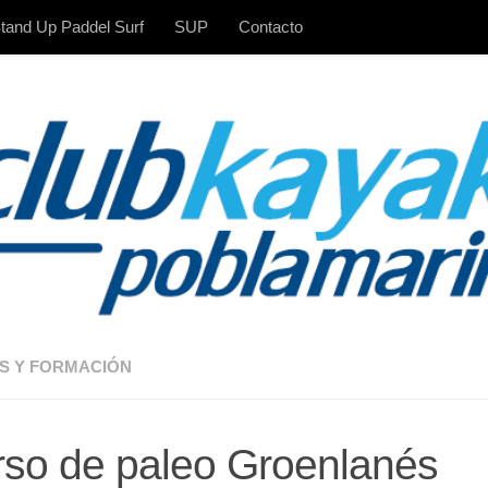
tand Up Paddel Surf
SUP
Contacto
S Y FORMACIÓN
so de paleo Groenlanés