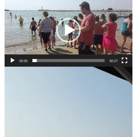
de
vídeo
00:00
00:27
Reproductor
de
vídeo