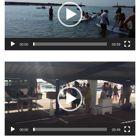
00:00
00:59
Reproductor
de
vídeo
00:00
00:49