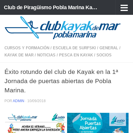
Club de Piragüismo Pobla Marina Kayak de Mar
Saltar al contenido
CURSOS Y FORMACIÓN
/
ESCUELA DE SURFSKI
/
GENERAL
/
KAYAK DE MAR
/
NOTICIAS
/
PESCA EN KAYAK
/
SOCIOS
Éxito rotundo del club de Kayak en la 1ª
Jornada de puertas abiertas de Pobla
Marina.
POR
ADMIN
·
10/09/2018