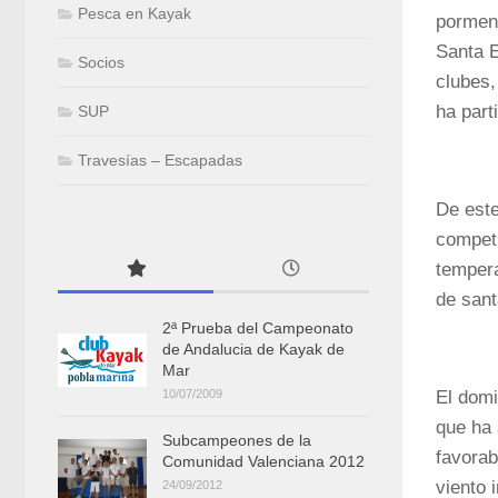
Pesca en Kayak
pormeno
Santa E
Socios
clubes,
ha part
SUP
Travesías – Escapadas
De este
competi
tempera
de sant
2ª Prueba del Campeonato
de Andalucia de Kayak de
Mar
El domi
10/07/2009
que ha 
Subcampeones de la
favorab
Comunidad Valenciana 2012
viento 
24/09/2012