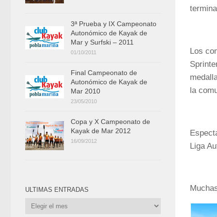
termina
3ª Prueba y IX Campeonato
Autonómico de Kayak de
Mar y Surfski – 2011
Los com
01/10/2011
Sprinte
Final Campeonato de
medalla
Autonómico de Kayak de
la comu
Mar 2010
23/05/2010
Copa y X Campeonato de
Kayak de Mar 2012
Especta
16/09/2012
Liga Au
Muchas 
ULTIMAS ENTRADAS
Ultimas
Entradas