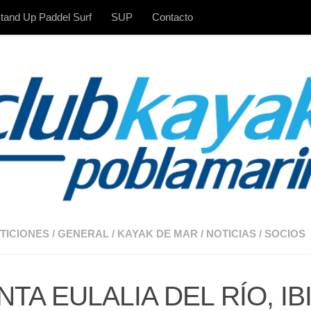
tand Up Paddel Surf
SUP
Contacto
TICIONES
/
GENERAL
/
KAYAK DE MAR
/
NOTICIAS
/
SOCIOS
NTA EULALIA DEL RÍO, IB