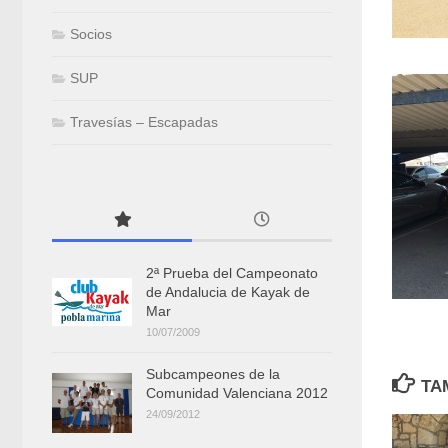
Socios
SUP
Travesías – Escapadas
2ª Prueba del Campeonato
de Andalucia de Kayak de
Mar
10/07/2009
Subcampeones de la
TA
Comunidad Valenciana 2012
24/09/2012