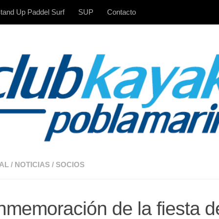
tand Up Paddel Surf
SUP
Contacto
AL
/
NOTICIAS
/
SOCIOS
memoración de la fiesta d