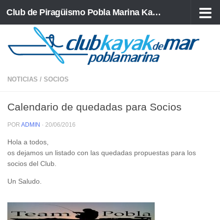
Club de Piragüismo Pobla Marina Kayak de Mar
Saltar al contenido
NOTICIAS
/
SOCIOS
Calendario de quedadas para Socios
POR
ADMIN
·
20/06/2016
Hola a todos,
os dejamos un listado con las quedadas propuestas para los
socios del Club.
Un Saludo.