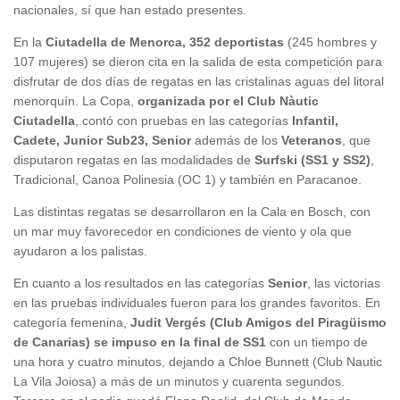
nacionales, sí que han estado presentes.
En la
Ciutadella de Menorca, 352 deportistas
(245 hombres y
107 mujeres) se dieron cita en la salida de esta competición para
disfrutar de dos días de regatas en las cristalinas aguas del litoral
menorquín. La Copa,
organizada por el Club Nàutic
Ciutadella
, contó con pruebas en las categorías
Infantil,
Cadete, Junior Sub23, Senior
además de los
Veteranos
, que
disputaron regatas en las modalidades de
Surfski (SS1 y SS2)
,
Tradicional, Canoa Polinesia (OC 1) y también en Paracanoe.
Las distintas regatas se desarrollaron en la Cala en Bosch, con
un mar muy favorecedor en condiciones de viento y ola que
ayudaron a los palistas.
En cuanto a los resultados en las categorías
Senior
, las victorias
en las pruebas individuales fueron para los grandes favoritos. En
categoría femenina,
Judit Vergés (Club Amigos del Piragüismo
de Canarias) se impuso en la final de SS1
con un tiempo de
una hora y cuatro minutos, dejando a Chloe Bunnett (Club Nautic
La Vila Joiosa) a más de un minutos y cuarenta segundos.