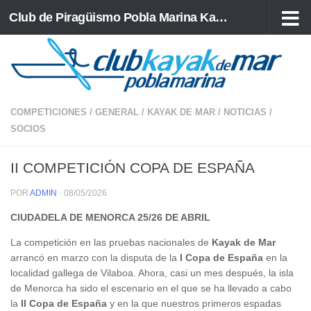
Club de Piragüismo Pobla Marina Kayak de Mar
Saltar al contenido
COMPETICIONES
/
GENERAL
/
KAYAK DE MAR
/
NOTICIAS
/
SOCIOS
II COMPETICIÓN COPA DE ESPAÑA
POR
ADMIN
·
08/05/2026
CIUDADELA DE MENORCA 25/26 DE ABRIL
La competición en las pruebas nacionales de
Kayak de Mar
arrancó en marzo con la disputa de la
I Copa de España
en la
localidad gallega de Vilaboa. Ahora, casi un mes después, la isla
de Menorca ha sido el escenario en el que se ha llevado a cabo
la
II Copa de España
y en la que nuestros primeros espadas