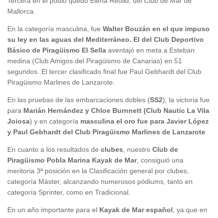
Tercera en el podio quedó Elena Reolid, del Club de Mar de
Mallorca.
En la categoría masculina, fue
Walter Bouzán en el que impuso
su ley en las aguas del Mediterráneo. El del Club Deportivo
Básico de Piragüismo El Sella
aventajó en meta a Esteban
medina (Club Amigos del Piragüismo de Canarias) en 51
segundos. El tercer clasificado final fue Paul Gebhardt del Club
Piragüismo Marlines de Lanzarote.
En las pruebas de las embarcaciones dobles (
SS2
), la victoria fue
para
Marián Hernández y Chloe Burnnett (Club Nautic La Vila
Joiosa
) y en categoría
masculina el oro fue para Javier López
y Paul Gebhardt del Club Piragüismo Marlines de Lanzarote
.
En cuanto a los resultados de
clubes
, nuestro
Club de
Piragüismo Pobla Marina Kayak de Mar
, consiguió una
meritoria 3ª posición en la Clasificación general por clubes,
categoría Máster, alcanzando numerosos pódiums, tanto en
categoría Sprinter, como en Tradicional.
En un año importante para el
Kayak de Mar español
, ya que en