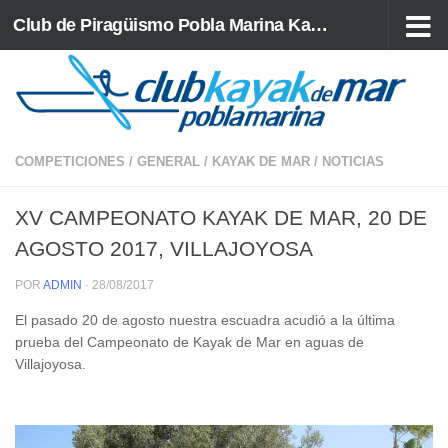
Club de Piragüismo Pobla Marina Kayak de Mar
Saltar al contenido
COMPETICIONES
/
GENERAL
/
KAYAK DE MAR
/
NOTICIAS
XV CAMPEONATO KAYAK DE MAR, 20 DE
AGOSTO 2017, VILLAJOYOSA
POR
ADMIN
·
28/08/2017
El pasado 20 de agosto nuestra escuadra acudió a la última
prueba del Campeonato de Kayak de Mar en aguas de
Villajoyosa.